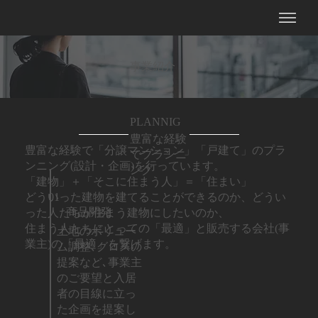
事業紹介
PLANNIG
豊富な経験
豊富な経験で「分譲マンション」「戸建て」のプラ
でプランニ
ンニング(設計・企画)を行っています。
ング
「建物」＋「そこに住まう人」＝「住まい」
どういった建物を建てることができるのか、どうい
01
商品開発
った人たちが住まう建物にしたいのか、
住まう人たちにとっての「最適」と販売する会社(事
土地のボリュー
業主)の「最適」を繋げます。
ム調整､グロスの
提案など､事業主
のご要望と入居
者の目線に立っ
た企画を提案し